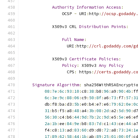
Authority
Information
Access
:
                OCSP 
-
 URI
:
http
:
//ocsp.godaddy
            X509v3 CRL 
Distribution
Points
:
Full
Name
:
                  URI
:
http
:
//crl.godaddy.com/g
            X509v3 
Certificate
Policies
:
Policy
:
 X509v3 
Any
Policy
                  CPS
:
 https
:
//certs.godaddy.c
Signature
Algorithm
:
 sha256WithRSAEncrypti
08
:
7e
:
6c
:
93
:
10
:
c8
:
38
:
b8
:
96
:
a9
:
90
:
4b
:
f
6c
:
3e
:
9c
:
88
:
06
:
c9
:
50
:
8f
:
a6
:
73
:
f7
:
57
:
3
         db
:
f8
:
ba
:
d3
:
5b
:
e0
:
b4
:
e7
:
e6
:
79
:
62
:
0e
:
0
31
:
b5
:
f5
:
a8
:
48
:
a4
:
3b
:
08
:
2d
:
a2
:
5d
:
90
:
d
56
:
30
:
c4
:
b6
:
44
:
9d
:
7b
:
2c
:
9d
:
e5
:
5e
:
e6
:
e
2a
:
1b
:
ee
:
84
:
9e
:
b8
:
83
:
7d
:
c1
:
43
:
ce
:
44
:
a
         f4
:
c8
:
13
:
ad
:
83
:
60
:
d9
:
d8
:
72
:
a8
:
73
:
24
:
1
17
:
89
:
62
:
58
:
44
:
1b
:
ab
:
89
:
25
:
01
:
00
:
0f
:
c