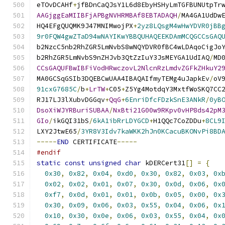
eTOvDCAHf
+
jfBDnCaQJsY1L6d8EbyHSHyLmTGFBUNUtpTr
AAGjggEaMIIBFjAPBgNVHRMBAf8EBTADAQH
/
MA4GA1UdDw
HQ4EFgQUQMK9J47MNIMwojPX
+
2yz8LQsgM4wHwYDVR0jBB
9r0FQW4gwZTaD94wNAYIKwYBBQUHAQEEKDAmMCQGCCsGAQ
b2NzcC5nb2RhZGR5LmNvbS8wNQYDVR0fBC4wLDAqoCigJo
b2RhZGR5LmNvbS9nZHJvb3QtZzIuY3JsMEYGA1UdIAQ
/
MD
CCsGAQUFBwIBFiVodHRwczovL2NlcnRzLmdvZGFkZHkuY2
MA0GCSqGSIb3DQEBCwUAA4IBAQAIfmyTEMg4uJapkEv
/
oV
91cxG7685C
/
b
+
LrTW
+
C05
+
Z5Yg4MotdqY3MxtfWoSKQ7CC
RJ17LJ3lXubvDGGqv
+
QqG
+
6EnriDfcFDzkSnE3ANkR
/
0yB
DsoXiWJYRBuriSUBAA
/
NxBti21G00w9RKpv0vHP8ds42pM
GIo
/
ikGQI31bS
/
6kA1ibRrLDYGCD
+
H1QQc7CoZDDu
+
8CL9
LXY2JtwE65
/
3YR8V3Idv7kaWKK2hJn0KCacuBKONvPi8BD
-----
END
 CERTIFICATE
-----
#endif
static
const
unsigned
char
 kDERCert31
[]
=
{
0x30
,
0x82
,
0x04
,
0xd0
,
0x30
,
0x82
,
0x03
,
0x
0x02
,
0x02
,
0x01
,
0x07
,
0x30
,
0x0d
,
0x06
,
0x
0xf7
,
0x0d
,
0x01
,
0x01
,
0x0b
,
0x05
,
0x00
,
0x
0x30
,
0x09
,
0x06
,
0x03
,
0x55
,
0x04
,
0x06
,
0x
0x10
,
0x30
,
0x0e
,
0x06
,
0x03
,
0x55
,
0x04
,
0x