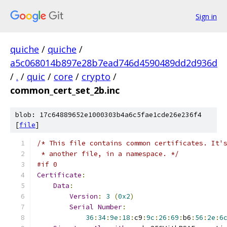
Sign in
quiche
/
quiche
/
a5c068014b897e28b7ead746d4590489dd2d936d
/
.
/
quic
/
core
/
crypto
/
common_cert_set_2b.inc
blob: 17c64889652e1000303b4a6c5fae1cde26e236f4
[
file
]
/* This file contains common certificates. It'
 * another file, in a namespace. */
#if 0
Certificate
:
Data
:
Version
:
3
(
0x2
)
Serial
Number
:
36
:
34
:
9e
:
18
:
c9
:
9c
:
26
:
69
:
b6
:
56
:
2e
:
6