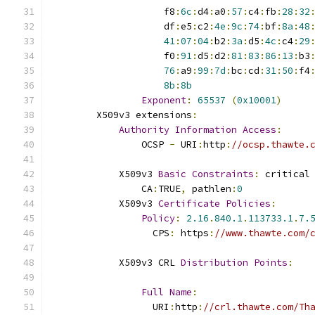
                    f8
:
6c
:
d4
:
a0
:
57
:
c4
:
fb
:
28
:
32
                    df
:
e5
:
c2
:
4e
:
9c
:
74
:
bf
:
8a
:
48
41
:
07
:
04
:
b2
:
3a
:
d5
:
4c
:
c4
:
29
                    f0
:
91
:
d5
:
d2
:
81
:
83
:
86
:
13
:
b3
76
:
a9
:
99
:
7d
:
bc
:
cd
:
31
:
50
:
f4
8b
:
8b
Exponent
:
65537
(
0x10001
)
        X509v3 extensions
:
Authority
Information
Access
:
                OCSP 
-
 URI
:
http
:
//ocsp.thawte.
            X509v3 
Basic
Constraints
:
 critical
                CA
:
TRUE
,
 pathlen
:
0
            X509v3 
Certificate
Policies
:
Policy
:
2.16
.
840.1
.
113733.1
.
7.
                  CPS
:
 https
:
//www.thawte.com/
            X509v3 CRL 
Distribution
Points
:
Full
Name
:
                  URI
:
http
:
//crl.thawte.com/Th