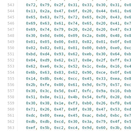
0x72
,
0x79
,
0x2f
,
0x31
,
0x33
,
0x30
,
0x31
,
0x
0x13
,
0x2a
,
0x47
,
0x6f
,
0x20
,
0x44
,
0x61
,
0x
0x65
,
0x63
,
0x75
,
0x72
,
0x65
,
0x20
,
0x43
,
0x
0x69
,
0x63
,
0x61
,
0x74
,
0x65
,
0x20
,
0x41
,
0x
0x69
,
0x74
,
0x79
,
0x20
,
0x2d
,
0x20
,
0x47
,
0x
0x30
,
0x0d
,
0x06
,
0x09
,
0x2a
,
0x86
,
0x48
,
0x
0x01
,
0x05
,
0x00
,
0x03
,
0x82
,
0x01
,
0x0f
,
0x
0x02
,
0x82
,
0x01
,
0x01
,
0x00
,
0xb9
,
0xe0
,
0x
0xbd
,
0xd4
,
0x93
,
0x62
,
0xeb
,
0x30
,
0x64
,
0x
0x04
,
0xd9
,
0x62
,
0x17
,
0x8e
,
0x2f
,
0xff
,
0x
0x62
,
0xe6
,
0x3c
,
0x52
,
0x1c
,
0xda
,
0x16
,
0x
0x6b
,
0x63
,
0x83
,
0x62
,
0x90
,
0xce
,
0x0f
,
0x
0x14
,
0x8b
,
0x4c
,
0xcc
,
0x45
,
0x33
,
0xea
,
0x
0x2b
,
0xfe
,
0x80
,
0x61
,
0x9d
,
0x79
,
0x57
,
0x
0x30
,
0x3c
,
0x5d
,
0x47
,
0xfc
,
0x9a
,
0x16
,
0x
0x51
,
0x8e
,
0x11
,
0x4b
,
0x54
,
0xf8
,
0x28
,
0x
0x30
,
0x38
,
0x1e
,
0xf3
,
0xb0
,
0x26
,
0xf8
,
0x
0x71
,
0x26
,
0x47
,
0x8f
,
0x38
,
0x47
,
0x53
,
0x
0xdc
,
0x00
,
0xea
,
0x45
,
0xac
,
0xbd
,
0xbc
,
0x
0xdb
,
0xdb
,
0xcd
,
0x30
,
0x3a
,
0x79
,
0x4f
,
0x
0xef
,
0x5b
,
0xc2
,
0xc4
,
0x9d
,
0x60
,
0x3b
,
0x