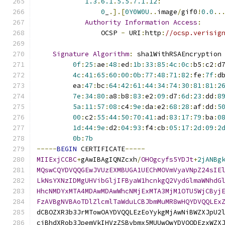
1.3
.
6.1
.
5.5
.
7.1
.
12
:
0
_
.].[
0Y0W0U
..
image
/
gif0
!
0.0
..
Authority
Information
Access
:
                OCSP 
-
 URI
:
http
:
//ocsp.verisig
Signature
Algorithm
:
 sha1WithRSAEncryption
0f
:
25
:
ae
:
48
:
ed
:
1b
:
33
:
85
:
4c
:
0c
:
b5
:
c2
:
d
4c
:
41
:
65
:
60
:
00
:
0b
:
77
:
48
:
71
:
82
:
fe
:
7f
:
d
         ea
:
47
:
bc
:
64
:
42
:
61
:
44
:
34
:
74
:
30
:
81
:
81
:
2
7e
:
34
:
80
:
a8
:
b8
:
83
:
e2
:
09
:
d7
:
6d
:
23
:
dd
:
8
5a
:
11
:
57
:
08
:
c4
:
9e
:
da
:
e2
:
68
:
28
:
af
:
dd
:
5
00
:
c2
:
55
:
44
:
50
:
70
:
41
:
ad
:
83
:
17
:
79
:
ba
:
0
1d
:
44
:
9e
:
d2
:
04
:
93
:
f4
:
cb
:
05
:
17
:
2d
:
09
:
2
0b
:
7b
-----
BEGIN
 CERTIFICATE
-----
MIIExjCCBC
+
gAwIBAgIQNZcxh
/
OHOgcyfs5YDJt
+
2jANBg
MQswCQYDVQQGEwJVUzEXMBUGA1UEChMOVmVyaVNpZ24sIE
LkNsYXNzIDMgUHVibGljIFByaW1hcnkgQ2VydGlmaWNhdG
HhcNMDYxMTA4MDAwMDAwWhcNMjExMTA3MjM1OTU5WjCByj
FzAVBgNVBAoTDlZlcmlTaWduLCBJbmMuMR8wHQYDVQQLEx
dCBOZXR3b3JrMTowOAYDVQQLEzEoYykgMjAwNiBWZXJpU2
ciBhdXRob3JpemVkIHVzZSBvbmx5MUUwQwYDVQQDEzxWZX