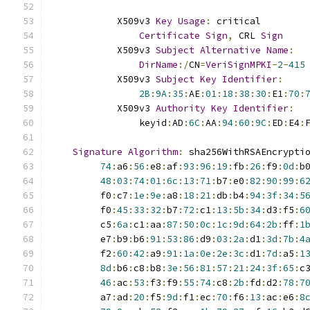
            X509v3 
Key
Usage
:
 critical
Certificate
Sign
,
 CRL 
Sign
            X509v3 
Subject
Alternative
Name
:
DirName
:/
CN
=
VeriSignMPKI
-
2
-
415
            X509v3 
Subject
Key
Identifier
:
2B
:
9A
:
35
:
AE
:
01
:
18
:
38
:
30
:
E1
:
70
:
            X509v3 
Authority
Key
Identifier
:
                keyid
:
AD
:
6C
:
AA
:
94
:
60
:
9C
:
ED
:
E4
:
Signature
Algorithm
:
 sha256WithRSAEncrypti
74
:
a6
:
56
:
e8
:
af
:
93
:
96
:
19
:
fb
:
26
:
f9
:
0d
:
b
48
:
03
:
74
:
01
:
6c
:
13
:
71
:
b7
:
e0
:
82
:
90
:
99
:
6
         f0
:
c7
:
1e
:
9e
:
a8
:
18
:
21
:
db
:
b4
:
94
:
3f
:
34
:
5
         f0
:
45
:
33
:
32
:
b7
:
72
:
c1
:
13
:
5b
:
34
:
d3
:
f5
:
6
         c5
:
6a
:
c1
:
aa
:
87
:
50
:
0c
:
1c
:
9d
:
64
:
2b
:
ff
:
1
         e7
:
b9
:
b6
:
91
:
53
:
86
:
d9
:
03
:
2a
:
d1
:
3d
:
7b
:
4
         f2
:
60
:
42
:
a9
:
91
:
1a
:
0e
:
2e
:
3c
:
d1
:
7d
:
a5
:
1
8d
:
b6
:
c8
:
b8
:
3e
:
56
:
81
:
57
:
21
:
24
:
3f
:
65
:
c
46
:
ac
:
53
:
f3
:
f9
:
55
:
74
:
c8
:
2b
:
fd
:
d2
:
78
:
7
         a7
:
ad
:
20
:
f5
:
9d
:
f1
:
ec
:
70
:
f6
:
13
:
ac
:
e6
:
8