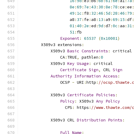
16
:
9d
:
e3
:
b6
:
6b
:
61
:
6e
:
a1
:
7a
8e
:
69
:
7e
:
43
:
30
:
8e
:
78
:
ce
:
ee
49
:
1c
:
f8
:
32
:
46
:
5d
:
28
:
46
:
79
                    a8
:
37
:
fe
:
a8
:
13
:
a9
:
69
:
15
:
df
01
:
40
:
2e
:
ed
:
9d
:
d7
:
0c
:
aa
:
31
51
:
fb
Exponent
:
65537
(
0x10001
)
        X509v3 extensions
:
            X509v3 
Basic
Constraints
:
 critical
                CA
:
TRUE
,
 pathlen
:
0
            X509v3 
Key
Usage
:
 critical
Certificate
Sign
,
 CRL 
Sign
Authority
Information
Access
:
                OCSP 
-
 URI
:
http
:
//ocsp.thawte.
            X509v3 
Certificate
Policies
:
Policy
:
 X509v3 
Any
Policy
                  CPS
:
 https
:
//www.thawte.com/
            X509v3 CRL 
Distribution
Points
:
Full
Name
: