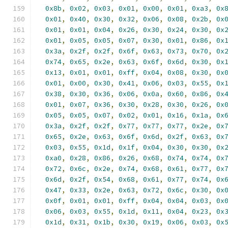
0x8b
,
0x02
,
0x03
,
0x01
,
0x00
,
0x01
,
0xa3
,
0x
0x01
,
0x40
,
0x30
,
0x32
,
0x06
,
0x08
,
0x2b
,
0x
0x01
,
0x01
,
0x04
,
0x26
,
0x30
,
0x24
,
0x30
,
0x
0x01
,
0x05
,
0x05
,
0x07
,
0x30
,
0x01
,
0x86
,
0x
0x3a
,
0x2f
,
0x2f
,
0x6f
,
0x63
,
0x73
,
0x70
,
0x
0x74
,
0x65
,
0x2e
,
0x63
,
0x6f
,
0x6d
,
0x30
,
0x
0x13
,
0x01
,
0x01
,
0xff
,
0x04
,
0x08
,
0x30
,
0x
0x01
,
0x00
,
0x30
,
0x41
,
0x06
,
0x03
,
0x55
,
0x
0x38
,
0x30
,
0x36
,
0x06
,
0x0a
,
0x60
,
0x86
,
0x
0x01
,
0x07
,
0x36
,
0x30
,
0x28
,
0x30
,
0x26
,
0x
0x05
,
0x05
,
0x07
,
0x02
,
0x01
,
0x16
,
0x1a
,
0x
0x3a
,
0x2f
,
0x2f
,
0x77
,
0x77
,
0x77
,
0x2e
,
0x
0x65
,
0x2e
,
0x63
,
0x6f
,
0x6d
,
0x2f
,
0x63
,
0x
0x03
,
0x55
,
0x1d
,
0x1f
,
0x04
,
0x30
,
0x30
,
0x
0xa0
,
0x28
,
0x86
,
0x26
,
0x68
,
0x74
,
0x74
,
0x
0x72
,
0x6c
,
0x2e
,
0x74
,
0x68
,
0x61
,
0x77
,
0x
0x6d
,
0x2f
,
0x54
,
0x68
,
0x61
,
0x77
,
0x74
,
0x
0x47
,
0x33
,
0x2e
,
0x63
,
0x72
,
0x6c
,
0x30
,
0x
0x0f
,
0x01
,
0x01
,
0xff
,
0x04
,
0x04
,
0x03
,
0x
0x06
,
0x03
,
0x55
,
0x1d
,
0x11
,
0x04
,
0x23
,
0x
0x1d
,
0x31
,
0x1b
,
0x30
,
0x19
,
0x06
,
0x03
,
0x