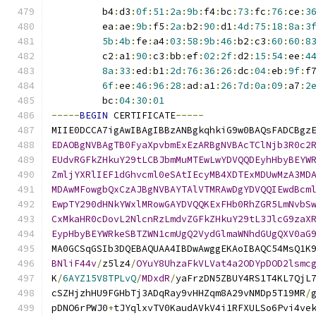
         b4
:
d3
:
0f
:
51
:
2a
:
9b
:
f4
:
bc
:
73
:
fc
:
76
:
ce
:
3
         ea
:
ae
:
9b
:
f5
:
2a
:
b2
:
90
:
d1
:
4d
:
75
:
18
:
8a
:
3
5b
:
4b
:
fe
:
a4
:
03
:
58
:
9b
:
46
:
b2
:
c3
:
60
:
60
:
8
         c2
:
a1
:
90
:
c3
:
bb
:
ef
:
02
:
2f
:
d2
:
15
:
54
:
ee
:
4
8a
:
33
:
ed
:
b1
:
2d
:
76
:
36
:
26
:
dc
:
04
:
eb
:
9f
:
f
6f
:
ee
:
46
:
96
:
28
:
ad
:
a1
:
26
:
7d
:
0a
:
09
:
a7
:
2
         bc
:
04
:
30
:
01
-----
BEGIN
 CERTIFICATE
-----
MIIE0DCCA7igAwIBAgIBBzANBgkqhkiG9w0BAQsFADCBgz
EDAOBgNVBAgTB0FyaXpvbmExEzARBgNVBAcTClNjb3R0c2
EUdvRGFkZHkuY29tLCBJbmMuMTEwLwYDVQQDEyhHbyBEYW
ZmljYXRlIEF1dGhvcml0eSAtIEcyMB4XDTExMDUwMzA3MD
MDAwMFowgbQxCzAJBgNVBAYTAlVTMRAwDgYDVQQIEwdBcm
EwpTY290dHNkYWxlMRowGAYDVQQKExFHb0RhZGR5LmNvbS
CxMkaHR0cDovL2NlcnRzLmdvZGFkZHkuY29tL3JlcG9zaX
EypHbyBEYWRkeSBTZWN1cmUgQ2VydGlmaWNhdGUgQXV0aG
MA0GCSqGSIb3DQEBAQUAA4IBDwAwggEKAoIBAQC54MsQ1K
BNliF44v
/
z5lz4
/
OYuY8UhzaFkVLVat4a2ODYpDOD2lsmc
K
/
6AYZ15V8TPLvQ
/
MDxdR
/
yaFrzDN5ZBUY4RS1T4KL7QjL
cSZHjzhHU9FGHbTj3ADqRay9vHHZqm8A29vNMDp5T19MR
/
pDNO6rPWJ0
+
tJYqlxvTV0KaudAVkV4i1RFXULSo6Pvi4ve