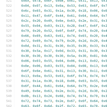
0x69
,
0x7a
,
0x6f
,
0x6e
,
0x61
,
0x31
,
0x13
,
0x
0x04
,
0x07
,
0x13
,
0x0a
,
0x53
,
0x63
,
0x6f
,
0x
0x6c
,
0x65
,
0x31
,
0x1a
,
0x30
,
0x18
,
0x06
,
0x
0x11
,
0x47
,
0x6f
,
0x44
,
0x61
,
0x64
,
0x64
,
0x
0x2c
,
0x20
,
0x49
,
0x6e
,
0x63
,
0x2e
,
0x31
,
0x
0x55
,
0x04
,
0x03
,
0x13
,
0x28
,
0x47
,
0x6f
,
0x
0x79
,
0x20
,
0x52
,
0x6f
,
0x6f
,
0x74
,
0x20
,
0x
0x66
,
0x69
,
0x63
,
0x61
,
0x74
,
0x65
,
0x20
,
0x
0x72
,
0x69
,
0x74
,
0x79
,
0x20
,
0x2d
,
0x20
,
0x
0x0d
,
0x31
,
0x31
,
0x30
,
0x35
,
0x30
,
0x33
,
0x
0x30
,
0x5a
,
0x17
,
0x0d
,
0x33
,
0x31
,
0x30
,
0x
0x30
,
0x30
,
0x30
,
0x30
,
0x5a
,
0x30
,
0x81
,
0x
0x06
,
0x03
,
0x55
,
0x04
,
0x06
,
0x13
,
0x02
,
0x
0x0e
,
0x06
,
0x03
,
0x55
,
0x04
,
0x08
,
0x13
,
0x
0x6f
,
0x6e
,
0x61
,
0x31
,
0x13
,
0x30
,
0x11
,
0x
0x13
,
0x0a
,
0x53
,
0x63
,
0x6f
,
0x74
,
0x74
,
0x
0x31
,
0x1a
,
0x30
,
0x18
,
0x06
,
0x03
,
0x55
,
0x
0x6f
,
0x44
,
0x61
,
0x64
,
0x64
,
0x79
,
0x2e
,
0x
0x49
,
0x6e
,
0x63
,
0x2e
,
0x31
,
0x2d
,
0x30
,
0x
0x0b
,
0x13
,
0x24
,
0x68
,
0x74
,
0x74
,
0x70
,
0x
0x72
,
0x74
,
0x73
,
0x2e
,
0x67
,
0x6f
,
0x64
,
0x
0x63
,
0x6f
,
0x6d
,
0x2f
,
0x72
,
0x65
,
0x70
,
0x