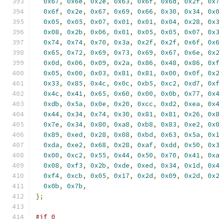
0x67
,
0x6e
,
0x2e
,
0x63
,
0x6f
,
0x6d
,
0x2f
,
0x
0x6f
,
0x2e
,
0x67
,
0x69
,
0x66
,
0x30
,
0x34
,
0x
0x05
,
0x05
,
0x07
,
0x01
,
0x01
,
0x04
,
0x28
,
0x
0x08
,
0x2b
,
0x06
,
0x01
,
0x05
,
0x05
,
0x07
,
0x
0x74
,
0x74
,
0x70
,
0x3a
,
0x2f
,
0x2f
,
0x6f
,
0x
0x65
,
0x72
,
0x69
,
0x73
,
0x69
,
0x67
,
0x6e
,
0x
0x0d
,
0x06
,
0x09
,
0x2a
,
0x86
,
0x48
,
0x86
,
0x
0x05
,
0x00
,
0x03
,
0x81
,
0x81
,
0x00
,
0x0f
,
0x
0x33
,
0x85
,
0x4c
,
0x0c
,
0xb5
,
0xc2
,
0xd7
,
0x
0x4c
,
0x41
,
0x65
,
0x60
,
0x00
,
0x0b
,
0x77
,
0x
0xdb
,
0x5a
,
0x0e
,
0x20
,
0xcc
,
0xd2
,
0xea
,
0x
0x44
,
0x34
,
0x74
,
0x30
,
0x81
,
0x81
,
0x26
,
0x
0x7e
,
0x34
,
0x80
,
0xa8
,
0xb8
,
0x83
,
0xe2
,
0x
0x89
,
0xed
,
0x28
,
0x08
,
0xbd
,
0x63
,
0x5a
,
0x
0xda
,
0xe2
,
0x68
,
0x28
,
0xaf
,
0xdd
,
0x50
,
0x
0x00
,
0xc2
,
0x55
,
0x44
,
0x50
,
0x70
,
0x41
,
0x
0x08
,
0xf3
,
0x2b
,
0xde
,
0xed
,
0x34
,
0x1d
,
0x
0xf4
,
0xcb
,
0x05
,
0x17
,
0x2d
,
0x09
,
0x2d
,
0x
0x0b
,
0x7b
,
};
#if 0