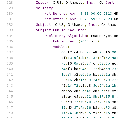
Issuer
:
 C
=
US
,
 O
=
thawte
,
Inc
.,
 OU
=
Certi
Validity
Not
Before
:
Apr
9
00
:
00
:
00
2013
 G
Not
After
:
Apr
8
23
:
59
:
59
2023
 G
Subject
:
 C
=
US
,
 O
=
thawte
,
Inc
.,
 CN
=
thaw
Subject
Public
Key
Info
:
Public
Key
Algorithm
:
 rsaEncryptio
Public
-
Key
:
(
2048
 bit
)
Modulus
:
00
:
f2
:
c4
:
bc
:
74
:
e8
:
25
:
f6
:
00
                    df
:
13
:
9f
:
8b
:
07
:
37
:
ef
:
62
:
4a
75
:
f0
:
0a
:
a9
:
27
:
cf
:
93
:
3b
:
ec
54
:
f3
:
b8
:
04
:
97
:
72
:
b4
:
69
:
25
1c
:
7f
:
a2
:
60
:
6e
:
b1
:
52
:
1a
:
db
53
:
16
:
cb
:
1c
:
09
:
24
:
95
:
29
:
22
                    f7
:
1f
:
72
:
c8
:
e8
:
5c
:
2f
:
1a
:
1b
                    cb
:
b5
:
db
:
3a
:
4e
:
db
:
0f
:
ae
:
df
                    a3
:
a4
:
e5
:
ac
:
61
:
9b
:
37
:
85
:
8f
96
:
e9
:
27
:
79
:
70
:
57
:
23
:
1a
:
bb
17
:
d2
:
37
:
2a
:
76
:
b3
:
cd
:
82
:
a9
7a
:
7e
:
5b
:
b8
:
85
:
f2
:
f5
:
15
:
fb