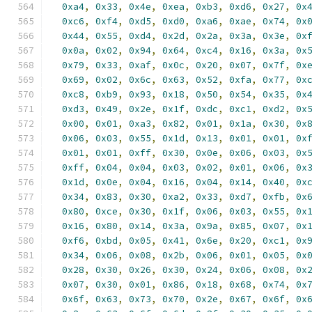
0xa4
,
0x33
,
0x4e
,
0xea
,
0xb3
,
0xd6
,
0x27
,
0x
0xc6
,
0xf4
,
0xd5
,
0xd0
,
0xa6
,
0xae
,
0x74
,
0x
0x44
,
0x55
,
0xd4
,
0x2d
,
0x2a
,
0x3a
,
0x3e
,
0x
0x0a
,
0x02
,
0x94
,
0x64
,
0xc4
,
0x16
,
0x3a
,
0x
0x79
,
0x33
,
0xaf
,
0x0c
,
0x20
,
0x07
,
0x7f
,
0x
0x69
,
0x02
,
0x6c
,
0x63
,
0x52
,
0xfa
,
0x77
,
0x
0xc8
,
0xb9
,
0x93
,
0x18
,
0x50
,
0x54
,
0x35
,
0x
0xd3
,
0x49
,
0x2e
,
0x1f
,
0xdc
,
0xc1
,
0xd2
,
0x
0x00
,
0x01
,
0xa3
,
0x82
,
0x01
,
0x1a
,
0x30
,
0x
0x06
,
0x03
,
0x55
,
0x1d
,
0x13
,
0x01
,
0x01
,
0x
0x01
,
0x01
,
0xff
,
0x30
,
0x0e
,
0x06
,
0x03
,
0x
0xff
,
0x04
,
0x04
,
0x03
,
0x02
,
0x01
,
0x06
,
0x
0x1d
,
0x0e
,
0x04
,
0x16
,
0x04
,
0x14
,
0x40
,
0x
0x34
,
0x83
,
0x30
,
0xa2
,
0x33
,
0xd7
,
0xfb
,
0x
0x80
,
0xce
,
0x30
,
0x1f
,
0x06
,
0x03
,
0x55
,
0x
0x16
,
0x80
,
0x14
,
0x3a
,
0x9a
,
0x85
,
0x07
,
0x
0xf6
,
0xbd
,
0x05
,
0x41
,
0x6e
,
0x20
,
0xc1
,
0x
0x34
,
0x06
,
0x08
,
0x2b
,
0x06
,
0x01
,
0x05
,
0x
0x28
,
0x30
,
0x26
,
0x30
,
0x24
,
0x06
,
0x08
,
0x
0x07
,
0x30
,
0x01
,
0x86
,
0x18
,
0x68
,
0x74
,
0x
0x6f
,
0x63
,
0x73
,
0x70
,
0x2e
,
0x67
,
0x6f
,
0x