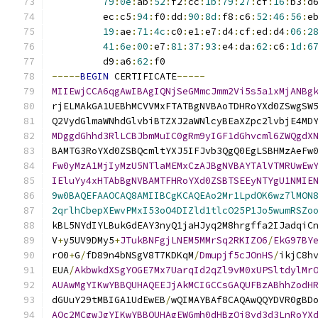
79
:
0e
:
ab
:
52
:
f2
:
cc
:
1b
:
79
:
27
:
cf
:
16
:
b3
:
d
         ec
:
c5
:
94
:
f0
:
dd
:
90
:
8d
:
f8
:
c6
:
52
:
46
:
56
:
e
19
:
ae
:
71
:
4c
:
c0
:
e1
:
e7
:
d4
:
cf
:
ed
:
d4
:
06
:
2
41
:
6e
:
00
:
e7
:
81
:
37
:
93
:
e4
:
da
:
62
:
c6
:
1d
:
6
         d9
:
a6
:
62
:
f0
-----
BEGIN
 CERTIFICATE
-----
MIIEwjCCA6qgAwIBAgIQNjSeGMmcJmm2Vi5s5a1xMjANBg
rjELMAkGA1UEBhMCVVMxFTATBgNVBAoTDHRoYXd0ZSwgSW
Q2VydGlmaWNhdGlvbiBTZXJ2aWNlcyBEaXZpc2lvbjE4MD
MDggdGhhd3RlLCBJbmMuIC0gRm9yIGF1dGhvcml6ZWQgdX
BAMTG3RoYXd0ZSBQcmltYXJ5IFJvb3QgQ0EgLSBHMzAeFw
Fw0yMzA1MjIyMzU5NTlaMEMxCzAJBgNVBAYTAlVTMRUwEw
IEluYy4xHTAbBgNVBAMTFHRoYXd0ZSBTSEEyNTYgU1NMIE
9w0BAQEFAAOCAQ8AMIIBCgKCAQEAo2Mr1LpdOK6wz7lMON
2qrlhCbepXEwvPMxI53oO4DIZld1tlcO25P1Jo5wumRSZo
kBL5NYdIYLBukGdEAY3nyQ1jaHJyq2M8hrgffa2IJadqiC
V
+
y5UV9DMy5
+
JTukBNFgjLNEM5MMrSq2RKIZO6
/
EkG97BY
rO0
+
G
/
fD89n4bNSgV8T7KDKqM
/
Dmupjf5cJOnHS
/
ikjC8h
EUA
/
AkbwkdXSgYOGE7Mx7UarqId2qZl9vM0xUPSltdylMr
AUAwMgYIKwYBBQUHAQEEJjAkMCIGCCsGAQUFBzABhhZodH
dGUuY29tMBIGA1UdEwEB
/
wQIMAYBAf8CAQAwQQYDVR0gBD
AQc2MCgwJgYIKwYBBQUHAgEWGmh0dHBzOi8vd3d3LnRoYX