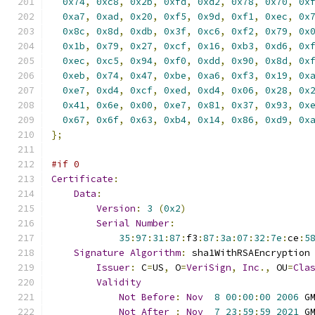
0x74
,
0xc8
,
0x2b
,
0xfd
,
0xd2
,
0x78
,
0x70
,
0x
0xa7
,
0xad
,
0x20
,
0xf5
,
0x9d
,
0xf1
,
0xec
,
0x
0x8c
,
0x8d
,
0xdb
,
0x3f
,
0xc6
,
0xf2
,
0x79
,
0x
0x1b
,
0x79
,
0x27
,
0xcf
,
0x16
,
0xb3
,
0xd6
,
0x
0xec
,
0xc5
,
0x94
,
0xf0
,
0xdd
,
0x90
,
0x8d
,
0x
0xeb
,
0x74
,
0x47
,
0xbe
,
0xa6
,
0xf3
,
0x19
,
0x
0xe7
,
0xd4
,
0xcf
,
0xed
,
0xd4
,
0x06
,
0x28
,
0x
0x41
,
0x6e
,
0x00
,
0xe7
,
0x81
,
0x37
,
0x93
,
0x
0x67
,
0x6f
,
0x63
,
0xb4
,
0x14
,
0x86
,
0xd9
,
0x
};
#if 0
Certificate
:
Data
:
Version
:
3
(
0x2
)
Serial
Number
:
35
:
97
:
31
:
87
:
f3
:
87
:
3a
:
07
:
32
:
7e
:
ce
:
5
Signature
Algorithm
:
 sha1WithRSAEncryption
Issuer
:
 C
=
US
,
 O
=
VeriSign
,
Inc
.,
 OU
=
Cla
Validity
Not
Before
:
Nov
8
00
:
00
:
00
2006
 G
Not
After
:
Nov
7
23
:
59
:
59
2021
 G