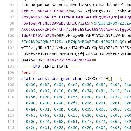
A1UdHwQwMC4wLKAqoCiGJmh0dHA6Ly9jcmwudGhhd3RlLm
RzMuY3JsMA4GA1UdDwEB
/
wQEAwIBBjAqBgNVHREEIzAhpB
VmVyaVNpZ25NUEtJLTItNDE1MB0GA1UdDgQWBBQrmjWuAR
FDAfBgNVHSMEGDAWgBStbKqUYJzt5P
/
6Pgp0K2MD97ZZvz
AAOCAQEAdKZW6K
+
Tlhn7JvkNsESlzel6SAN0AWwTcbfggp
Idu0lD80VhuZVS
+
O8EUzMrdywRNbNNP1YOUuGNFcxWrBqo
57m2kVOG2QMq0T17StorB74p8mBCqZEaDi480X2lExQC
+
u
w7TJzlyNRqxT8
/
lVdMgr
/
dJ4cPX4EeX0p60g9Z3x7HD2E6
G3knzxaz1vPGNoBD7MWU8N2QjfjGUkZW63RHvqbzGa5xTM
QW4A54E3k
+
TaYsYdZ29jtBSG2aZi8A
==
-----
END
 CERTIFICATE
-----
#endif
static
const
unsigned
char
 kDERCert29
[]
=
{
0x30
,
0x82
,
0x04
,
0xc2
,
0x30
,
0x82
,
0x03
,
0x
0x02
,
0x02
,
0x10
,
0x36
,
0x34
,
0x9e
,
0x18
,
0x
0x56
,
0x2e
,
0x6c
,
0xe5
,
0xad
,
0x71
,
0x32
,
0x
0x86
,
0x48
,
0x86
,
0xf7
,
0x0d
,
0x01
,
0x01
,
0x
0xae
,
0x31
,
0x0b
,
0x30
,
0x09
,
0x06
,
0x03
,
0x
0x55
,
0x53
,
0x31
,
0x15
,
0x30
,
0x13
,
0x06
,
0x
0x0c
,
0x74
,
0x68
,
0x61
,
0x77
,
0x74
,
0x65
,
0x
0x2e
,
0x31
,
0x28
,
0x30
,
0x26
,
0x06
,
0x03
,
0x