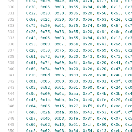
0x74
,
0x20
,
0x4e
,
0x65
,
0x74
,
0x77
,
0x6f
,
0x
0x38
,
0x06
,
0x03
,
0x55
,
0x04
,
0x0b
,
0x13
,
0x
0x32
,
0x30
,
0x30
,
0x36
,
0x20
,
0x56
,
0x65
,
0x
0x6e
,
0x2c
,
0x20
,
0x49
,
0x6e
,
0x63
,
0x2e
,
0x
0x72
,
0x20
,
0x61
,
0x75
,
0x74
,
0x68
,
0x6f
,
0x
0x20
,
0x75
,
0x73
,
0x65
,
0x20
,
0x6f
,
0x6e
,
0x
0x43
,
0x06
,
0x03
,
0x55
,
0x04
,
0x03
,
0x13
,
0x
0x53
,
0x69
,
0x67
,
0x6e
,
0x20
,
0x43
,
0x6c
,
0x
0x20
,
0x50
,
0x75
,
0x62
,
0x6c
,
0x69
,
0x63
,
0x
0x61
,
0x72
,
0x79
,
0x20
,
0x43
,
0x65
,
0x72
,
0x
0x61
,
0x74
,
0x69
,
0x6f
,
0x6e
,
0x20
,
0x41
,
0x
0x69
,
0x74
,
0x79
,
0x20
,
0x2d
,
0x20
,
0x47
,
0x
0x30
,
0x0d
,
0x06
,
0x09
,
0x2a
,
0x86
,
0x48
,
0x
0x01
,
0x05
,
0x00
,
0x03
,
0x82
,
0x01
,
0x0f
,
0x
0x02
,
0x82
,
0x01
,
0x01
,
0x00
,
0xaf
,
0x24
,
0x
0x9e
,
0x60
,
0x0c
,
0xaa
,
0xe7
,
0x4b
,
0x3b
,
0x
0x45
,
0x1c
,
0xbb
,
0x2b
,
0xe0
,
0xfe
,
0x29
,
0x
0x64
,
0x85
,
0x15
,
0x27
,
0xf5
,
0xf1
,
0xad
,
0x
0xe8
,
0x2a
,
0xaa
,
0xa6
,
0x42
,
0xb3
,
0x8f
,
0x
0xb7
,
0x4b
,
0xb3
,
0xfe
,
0x8f
,
0x7e
,
0x07
,
0x
0x66
,
0x62
,
0x15
,
0x61
,
0xcf
,
0x60
,
0x0d
,
0x
0xc3
,
0x62
,
0x08
,
0x3d
,
0x54
,
0x13
,
0xeb
,
0x