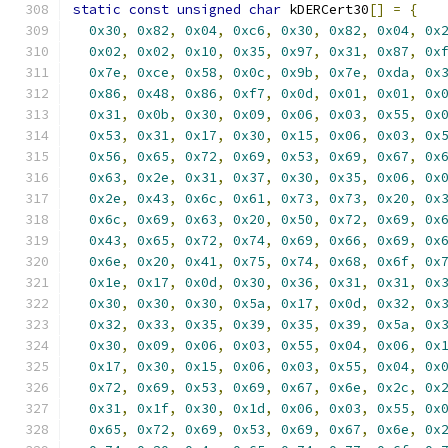
static
const
unsigned
char
 kDERCert30
[]
=
{
0x30
,
0x82
,
0x04
,
0xc6
,
0x30
,
0x82
,
0x04
,
0x
0x02
,
0x02
,
0x10
,
0x35
,
0x97
,
0x31
,
0x87
,
0x
0x7e
,
0xce
,
0x58
,
0x0c
,
0x9b
,
0x7e
,
0xda
,
0x
0x86
,
0x48
,
0x86
,
0xf7
,
0x0d
,
0x01
,
0x01
,
0x
0x31
,
0x0b
,
0x30
,
0x09
,
0x06
,
0x03
,
0x55
,
0x
0x53
,
0x31
,
0x17
,
0x30
,
0x15
,
0x06
,
0x03
,
0x
0x56
,
0x65
,
0x72
,
0x69
,
0x53
,
0x69
,
0x67
,
0x
0x63
,
0x2e
,
0x31
,
0x37
,
0x30
,
0x35
,
0x06
,
0x
0x2e
,
0x43
,
0x6c
,
0x61
,
0x73
,
0x73
,
0x20
,
0x
0x6c
,
0x69
,
0x63
,
0x20
,
0x50
,
0x72
,
0x69
,
0x
0x43
,
0x65
,
0x72
,
0x74
,
0x69
,
0x66
,
0x69
,
0x
0x6e
,
0x20
,
0x41
,
0x75
,
0x74
,
0x68
,
0x6f
,
0x
0x1e
,
0x17
,
0x0d
,
0x30
,
0x36
,
0x31
,
0x31
,
0x
0x30
,
0x30
,
0x30
,
0x5a
,
0x17
,
0x0d
,
0x32
,
0x
0x32
,
0x33
,
0x35
,
0x39
,
0x35
,
0x39
,
0x5a
,
0x
0x30
,
0x09
,
0x06
,
0x03
,
0x55
,
0x04
,
0x06
,
0x
0x17
,
0x30
,
0x15
,
0x06
,
0x03
,
0x55
,
0x04
,
0x
0x72
,
0x69
,
0x53
,
0x69
,
0x67
,
0x6e
,
0x2c
,
0x
0x31
,
0x1f
,
0x30
,
0x1d
,
0x06
,
0x03
,
0x55
,
0x
0x65
,
0x72
,
0x69
,
0x53
,
0x69
,
0x67
,
0x6e
,
0x