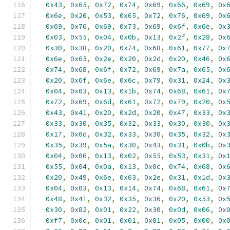
0x43
,
0x65
,
0x72
,
0x74
,
0x69
,
0x66
,
0x69
,
0x
0x6e
,
0x20
,
0x53
,
0x65
,
0x72
,
0x76
,
0x69
,
0x
0x69
,
0x76
,
0x69
,
0x73
,
0x69
,
0x6f
,
0x6e
,
0x
0x03
,
0x55
,
0x04
,
0x0b
,
0x13
,
0x2f
,
0x28
,
0x
0x30
,
0x38
,
0x20
,
0x74
,
0x68
,
0x61
,
0x77
,
0x
0x6e
,
0x63
,
0x2e
,
0x20
,
0x2d
,
0x20
,
0x46
,
0x
0x74
,
0x68
,
0x6f
,
0x72
,
0x69
,
0x7a
,
0x65
,
0x
0x20
,
0x6f
,
0x6e
,
0x6c
,
0x79
,
0x31
,
0x24
,
0x
0x04
,
0x03
,
0x13
,
0x1b
,
0x74
,
0x68
,
0x61
,
0x
0x72
,
0x69
,
0x6d
,
0x61
,
0x72
,
0x79
,
0x20
,
0x
0x43
,
0x41
,
0x20
,
0x2d
,
0x20
,
0x47
,
0x33
,
0x
0x33
,
0x30
,
0x35
,
0x32
,
0x33
,
0x30
,
0x30
,
0x
0x17
,
0x0d
,
0x32
,
0x33
,
0x30
,
0x35
,
0x32
,
0x
0x35
,
0x39
,
0x5a
,
0x30
,
0x43
,
0x31
,
0x0b
,
0x
0x04
,
0x06
,
0x13
,
0x02
,
0x55
,
0x53
,
0x31
,
0x
0x55
,
0x04
,
0x0a
,
0x13
,
0x0c
,
0x74
,
0x68
,
0x
0x20
,
0x49
,
0x6e
,
0x63
,
0x2e
,
0x31
,
0x1d
,
0x
0x04
,
0x03
,
0x13
,
0x14
,
0x74
,
0x68
,
0x61
,
0x
0x48
,
0x41
,
0x32
,
0x35
,
0x36
,
0x20
,
0x53
,
0x
0x30
,
0x82
,
0x01
,
0x22
,
0x30
,
0x0d
,
0x06
,
0x
0xf7
,
0x0d
,
0x01
,
0x01
,
0x01
,
0x05
,
0x00
,
0x