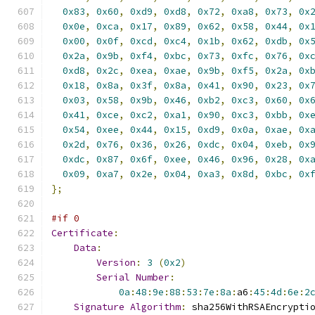
0x83
,
0x60
,
0xd9
,
0xd8
,
0x72
,
0xa8
,
0x73
,
0x
0x0e
,
0xca
,
0x17
,
0x89
,
0x62
,
0x58
,
0x44
,
0x
0x00
,
0x0f
,
0xcd
,
0xc4
,
0x1b
,
0x62
,
0xdb
,
0x
0x2a
,
0x9b
,
0xf4
,
0xbc
,
0x73
,
0xfc
,
0x76
,
0x
0xd8
,
0x2c
,
0xea
,
0xae
,
0x9b
,
0xf5
,
0x2a
,
0x
0x18
,
0x8a
,
0x3f
,
0x8a
,
0x41
,
0x90
,
0x23
,
0x
0x03
,
0x58
,
0x9b
,
0x46
,
0xb2
,
0xc3
,
0x60
,
0x
0x41
,
0xce
,
0xc2
,
0xa1
,
0x90
,
0xc3
,
0xbb
,
0x
0x54
,
0xee
,
0x44
,
0x15
,
0xd9
,
0x0a
,
0xae
,
0x
0x2d
,
0x76
,
0x36
,
0x26
,
0xdc
,
0x04
,
0xeb
,
0x
0xdc
,
0x87
,
0x6f
,
0xee
,
0x46
,
0x96
,
0x28
,
0x
0x09
,
0xa7
,
0x2e
,
0x04
,
0xa3
,
0x8d
,
0xbc
,
0x
};
#if 0
Certificate
:
Data
:
Version
:
3
(
0x2
)
Serial
Number
:
0a
:
48
:
9e
:
88
:
53
:
7e
:
8a
:
a6
:
45
:
4d
:
6e
:
2
Signature
Algorithm
:
 sha256WithRSAEncrypti