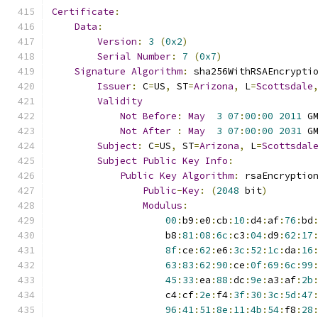
Certificate
:
Data
:
Version
:
3
(
0x2
)
Serial
Number
:
7
(
0x7
)
Signature
Algorithm
:
 sha256WithRSAEncrypti
Issuer
:
 C
=
US
,
 ST
=
Arizona
,
 L
=
Scottsdale
Validity
Not
Before
:
May
3
07
:
00
:
00
2011
 G
Not
After
:
May
3
07
:
00
:
00
2031
 G
Subject
:
 C
=
US
,
 ST
=
Arizona
,
 L
=
Scottsdal
Subject
Public
Key
Info
:
Public
Key
Algorithm
:
 rsaEncryptio
Public
-
Key
:
(
2048
 bit
)
Modulus
:
00
:
b9
:
e0
:
cb
:
10
:
d4
:
af
:
76
:
bd
                    b8
:
81
:
08
:
6c
:
c3
:
04
:
d9
:
62
:
17
8f
:
ce
:
62
:
e6
:
3c
:
52
:
1c
:
da
:
16
63
:
83
:
62
:
90
:
ce
:
0f
:
69
:
6c
:
99
45
:
33
:
ea
:
88
:
dc
:
9e
:
a3
:
af
:
2b
                    c4
:
cf
:
2e
:
f4
:
3f
:
30
:
3c
:
5d
:
47
96
:
41
:
51
:
8e
:
11
:
4b
:
54
:
f8
:
28