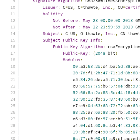
Signature
Algorithm
:
 sha256WithRSAEncrypti
Issuer
:
 C
=
US
,
 O
=
thawte
,
Inc
.,
 OU
=
Certi
Validity
Not
Before
:
May
23
00
:
00
:
00
2013
 G
Not
After
:
May
22
23
:
59
:
59
2023
 G
Subject
:
 C
=
US
,
 O
=
thawte
,
Inc
.,
 CN
=
thaw
Subject
Public
Key
Info
:
Public
Key
Algorithm
:
 rsaEncryptio
Public
-
Key
:
(
2048
 bit
)
Modulus
:
00
:
a3
:
63
:
2b
:
d4
:
ba
:
5d
:
38
:
ae
20
:
7d
:
f1
:
2b
:
47
:
71
:
1d
:
8b
:
68
                    e5
:
84
:
26
:
de
:
a5
:
71
:
30
:
bc
:
f3
                    c8
:
66
:
57
:
75
:
b6
:
57
:
0e
:
db
:
93
52
:
66
:
8a
:
2a
:
88
:
5c
:
44
:
18
:
4d
32
:
90
:
12
:
f9
:
35
:
87
:
48
:
60
:
b0
                    e7
:
c9
:
0d
:
63
:
68
:
72
:
72
:
ab
:
63
88
:
25
:
a7
:
6a
:
88
:
29
:
fb
:
59
:
c6
                    e6
:
d3
:
80
:
fd
:
57
:
ec
:
b9
:
51
:
5f
                    a4
:
04
:
d1
:
60
:
8c
:
b3
:
44
:
33
:
93
19
:
3b
:
af
:
c4
:
90
:
6f
:
7b
:
05
:
87
6c
:
77
:
c9
:
00
:
9f
:
c9
:
cf
:
ac
:
ed