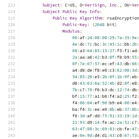
Subject
:
 C
=
US
,
 O
=
VeriSign
,
Inc
.,
 OU
=
Ve
Subject
Public
Key
Info
:
Public
Key
Algorithm
:
 rsaEncryptio
Public
-
Key
:
(
2048
 bit
)
Modulus
:
00
:
af
:
24
:
08
:
08
:
29
:
7a
:
35
:
9e
4e
:
dc
:
7c
:
bc
:
3c
:
45
:
1c
:
bb
:
2b
08
:
a3
:
64
:
85
:
15
:
27
:
f5
:
f1
:
ad
2a
:
aa
:
a6
:
42
:
b3
:
8f
:
f8
:
b9
:
55
8f
:
7e
:
07
:
57
:
ec
:
ef
:
43
:
db
:
66
                    a4
:
d8
:
de
:
f8
:
e0
:
c3
:
62
:
08
:
3d
54
:
85
:
26
:
e5
:
2b
:
8f
:
1b
:
9f
:
eb
                    d8
:
43
:
63
:
6a
:
52
:
4b
:
d2
:
8f
:
e8
7b
:
c7
:
70
:
f6
:
b3
:
dc
:
12
:
74
:
db
                    bf
:
15
:
77
:
a1
:
b0
:
f4
:
a2
:
25
:
f2
                    f4
:
06
:
04
:
ef
:
90
:
b9
:
e4
:
00
:
e4
                    ba
:
f4
:
3c
:
ee
:
e0
:
8b
:
eb
:
37
:
8b
                    f0
:
3d
:
af
:
dd
:
75
:
91
:
33
:
19
:
1d
21
:
93
:
d9
:
14
:
fe
:
ac
:
2a
:
52
:
c7
63
:
47
:
88
:
3c
:
69
:
83
:
cb
:
fe
:
47
                    ae
:
0e
:
9d
:
d4
:
d1
:
43
:
c0
:
67
:
73