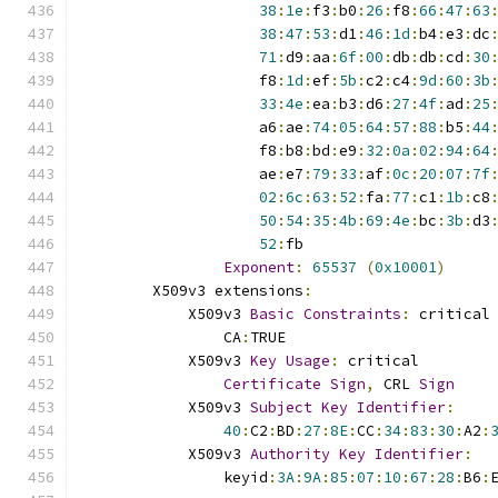
38
:
1e
:
f3
:
b0
:
26
:
f8
:
66
:
47
:
63
38
:
47
:
53
:
d1
:
46
:
1d
:
b4
:
e3
:
dc
71
:
d9
:
aa
:
6f
:
00
:
db
:
db
:
cd
:
30
                    f8
:
1d
:
ef
:
5b
:
c2
:
c4
:
9d
:
60
:
3b
33
:
4e
:
ea
:
b3
:
d6
:
27
:
4f
:
ad
:
25
                    a6
:
ae
:
74
:
05
:
64
:
57
:
88
:
b5
:
44
                    f8
:
b8
:
bd
:
e9
:
32
:
0a
:
02
:
94
:
64
                    ae
:
e7
:
79
:
33
:
af
:
0c
:
20
:
07
:
7f
02
:
6c
:
63
:
52
:
fa
:
77
:
c1
:
1b
:
c8
50
:
54
:
35
:
4b
:
69
:
4e
:
bc
:
3b
:
d3
52
:
fb
Exponent
:
65537
(
0x10001
)
        X509v3 extensions
:
            X509v3 
Basic
Constraints
:
 critical
                CA
:
TRUE
            X509v3 
Key
Usage
:
 critical
Certificate
Sign
,
 CRL 
Sign
            X509v3 
Subject
Key
Identifier
:
40
:
C2
:
BD
:
27
:
8E
:
CC
:
34
:
83
:
30
:
A2
:
            X509v3 
Authority
Key
Identifier
:
                keyid
:
3A
:
9A
:
85
:
07
:
10
:
67
:
28
:
B6
: