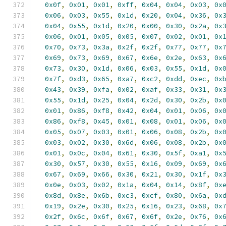
0x0f
,
0x01
,
0x01
,
0xff
,
0x04
,
0x04
,
0x03
,
0x
0x06
,
0x03
,
0x55
,
0x1d
,
0x20
,
0x04
,
0x36
,
0x
0x04
,
0x55
,
0x1d
,
0x20
,
0x00
,
0x30
,
0x2a
,
0x
0x06
,
0x01
,
0x05
,
0x05
,
0x07
,
0x02
,
0x01
,
0x
0x70
,
0x73
,
0x3a
,
0x2f
,
0x2f
,
0x77
,
0x77
,
0x
0x69
,
0x73
,
0x69
,
0x67
,
0x6e
,
0x2e
,
0x63
,
0x
0x73
,
0x30
,
0x1d
,
0x06
,
0x03
,
0x55
,
0x1d
,
0x
0x7f
,
0xd3
,
0x65
,
0xa7
,
0xc2
,
0xdd
,
0xec
,
0x
0x43
,
0x39
,
0xfa
,
0x02
,
0xaf
,
0x33
,
0x31
,
0x
0x55
,
0x1d
,
0x25
,
0x04
,
0x2d
,
0x30
,
0x2b
,
0x
0x01
,
0x86
,
0xf8
,
0x42
,
0x04
,
0x01
,
0x06
,
0x
0x86
,
0xf8
,
0x45
,
0x01
,
0x08
,
0x01
,
0x06
,
0x
0x05
,
0x07
,
0x03
,
0x01
,
0x06
,
0x08
,
0x2b
,
0x
0x03
,
0x02
,
0x30
,
0x6d
,
0x06
,
0x08
,
0x2b
,
0x
0x01
,
0x0c
,
0x04
,
0x61
,
0x30
,
0x5f
,
0xa1
,
0x
0x30
,
0x57
,
0x30
,
0x55
,
0x16
,
0x09
,
0x69
,
0x
0x67
,
0x69
,
0x66
,
0x30
,
0x21
,
0x30
,
0x1f
,
0x
0x0e
,
0x03
,
0x02
,
0x1a
,
0x04
,
0x14
,
0x8f
,
0x
0x8d
,
0x8e
,
0x6b
,
0xc3
,
0xcf
,
0x80
,
0x6a
,
0x
0x19
,
0x2e
,
0x30
,
0x25
,
0x16
,
0x23
,
0x68
,
0x
0x2f
,
0x6c
,
0x6f
,
0x67
,
0x6f
,
0x2e
,
0x76
,
0x